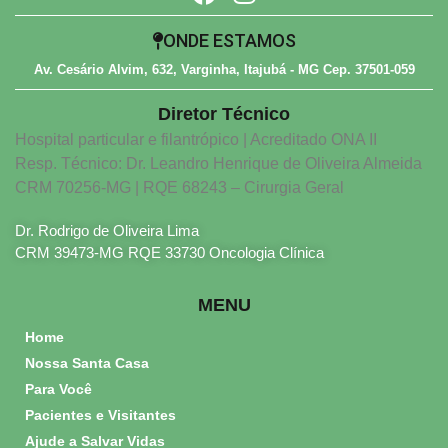
ONDE ESTAMOS
Av. Cesário Alvim, 632, Varginha, Itajubá - MG Cep. 37501-059
Diretor Técnico
Hospital particular e filantrópico | Acreditado ONA II
Resp. Técnico: Dr. Leandro Henrique de Oliveira Almeida
CRM 70256-MG | RQE 68243 – Cirurgia Geral
Dr. Rodrigo de Oliveira Lima
CRM 39473-MG RQE 33730 Oncologia Clínica
MENU
Home
Nossa Santa Casa
Para Você
Pacientes e Visitantes
Ajude a Salvar Vidas