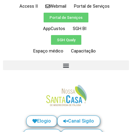
Access II
Webmail
Portal de Serviços
Portal de Serviços
AppCustos
SGH BI
SGH Qualy
Espaço médico
Capacitação
Elogio
Canal Sigilo