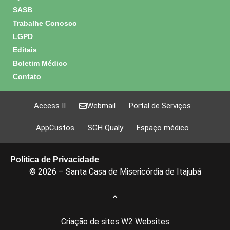
SASB
Trabalhe Conosco
LGPD
Editais
Boletim Médico
Contato
Access II
Webmail
Portal de Serviços
AppCustos
SGH Qualy
Espaço médico
Política de Privacidade
© 2026 – Santa Casa de Misericórdia de Itajubá
Criação de sites
W2 Websites