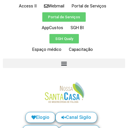
Access II
Webmail
Portal de Serviços
Portal de Serviços
AppCustos
SGH BI
SGH Qualy
Espaço médico
Capacitação
Elogio
Canal Sigilo