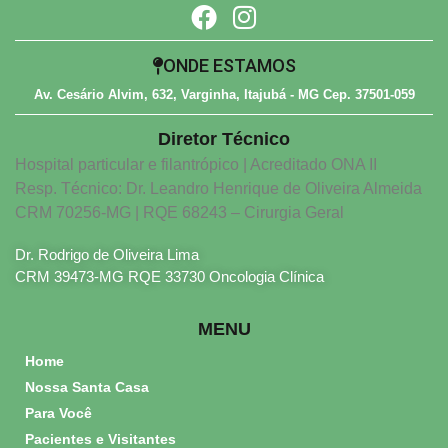
ONDE ESTAMOS
Av. Cesário Alvim, 632, Varginha, Itajubá - MG Cep. 37501-059
Diretor Técnico
Hospital particular e filantrópico | Acreditado ONA II
Resp. Técnico: Dr. Leandro Henrique de Oliveira Almeida
CRM 70256-MG | RQE 68243 – Cirurgia Geral
Dr. Rodrigo de Oliveira Lima
CRM 39473-MG RQE 33730 Oncologia Clínica
MENU
Home
Nossa Santa Casa
Para Você
Pacientes e Visitantes