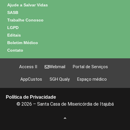
Ajude a Salvar Vidas
SASB
Trabalhe Conosco
LGPD
Editais
Boletim Médico
Contato
Access II
Webmail
Portal de Serviços
AppCustos
SGH Qualy
Espaço médico
Política de Privacidade
© 2026 – Santa Casa de Misericórdia de Itajubá